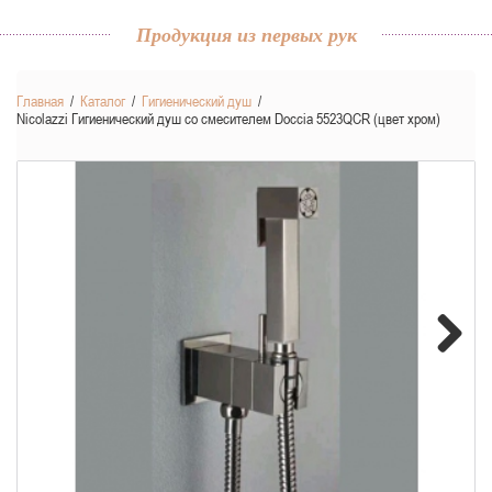
Продукция из первых рук
Главная
/
Каталог
/
Гигиенический душ
/
Nicolazzi Гигиенический душ со смесителем Doccia 5523QCR (цвет хром)
Next