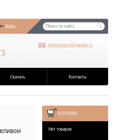
Войти
infonicolazzi@yandex.ru
73
Скачать
Контакты
КОРЗИНА
Нет товаров
реливом