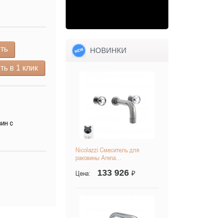
ть
НОВИНКИ
ть в 1 клик
вин с
Nicolazzi Смеситель для
раковины Arena…
133 926
Цена:
₽