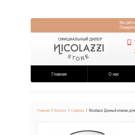
Мы работ
Понедель
Главная
О нас
Главная
/
Каталог
/
Сифоны
/
Nicolazzi Донный клапан дл