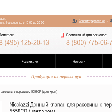
аем:
Зарегистрироваться
/
ник-Воскресенье с 10-00 до 20-00
Телефон:
Бесплатный для регионов:
8 (495) 125-20-13
8 (800) 775-06-
Коллекции
Новости
Продукция из первых рук
я раковины с переливом 5558CR (цвет хром)
Nicolazzi Донный клапан для раковины с пе
5558CR (цвет хром)